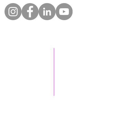
Horaires d'ouverture du
secrétariat téléphonique
Lundi
09h00 - 12h30
14h30 - 18h30
Mardi
09h00 - 12h30
14h30 - 18h30
Mercredi
09h00 - 12h30
​14
h30 - 18h30
Jeudi
09h00 - 12h30
14h30 - 18h30
Vendredi
09h00 - 12h30
14h30 - 18h30
Samedi
fermé
Dimanche
fermé
Informations Nouveau