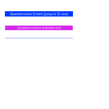
Patient
Questionnaire Enfant (jusqu’à 12 ans)
Questionnaire Adolescent
Questionnaire Adulte
Questionnaire Sénior (à partir de 80 ans)
Questionnaire pour Avis Implants
Réseaux Sociaux
Demande de rendez-vous