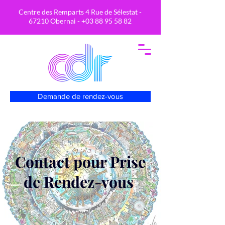
Centre des Remparts 4 Rue de Sélestat -
67210 Obernai -
+03 88 95 58 82
Demande de rendez-vous
Contact pour Prise
de Rendez-vous