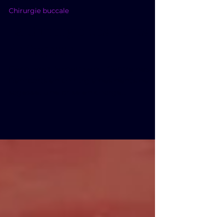
11 janv. 2025
Chirurgie buccale
La Chirurgie des Dents
de Sagesse
Découvrez l'expertise du Centre des
Remparts en chirurgie des dents de
sagesse. Une prise en charge
personnalisée, des technologies
avancées