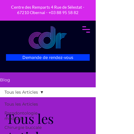
Centre des Remparts 4 Rue de Sélestat -
67210 Obernai -
+03 88 95 58 82
Demande de rendez-vous
Blog
Tous les Articles
Tous les Articles
Tous les
Parodontologie
médicale
Chirurgie buccale